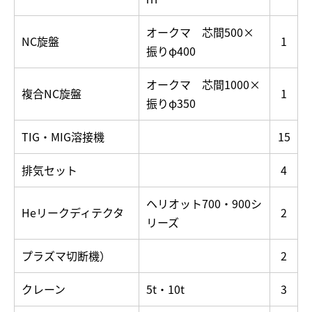
オークマ 芯間500×
NC旋盤
1
振りφ400
オークマ 芯間1000×
複合NC旋盤
1
振りφ350
TIG・MIG溶接機
15
排気セット
4
ヘリオット700・900シ
Heリークディテクタ
2
リーズ
プラズマ切断機）
2
クレーン
5t・10t
3