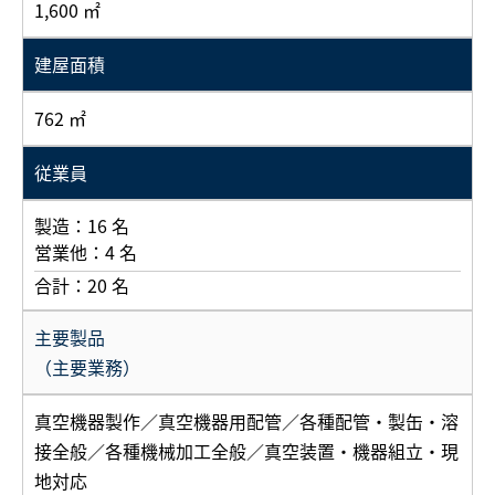
1,600 ㎡
建屋面積
762 ㎡
従業員
製造：16 名
営業他：4 名
合計：20 名
主要製品
（主要業務）
真空機器製作／真空機器用配管／各種配管・製缶・溶
接全般／各種機械加工全般／真空装置・機器組立・現
地対応