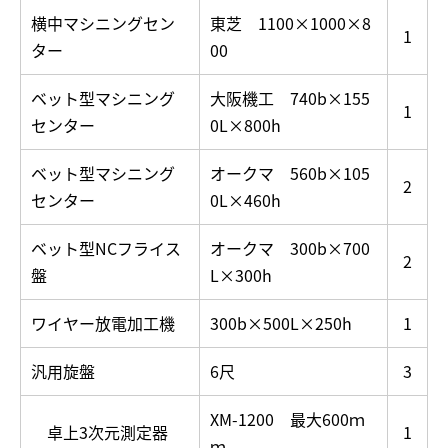
横中マシニングセン
東芝 1100×1000×8
1
ター
00
ベット型マシニング
大阪機工 740b×155
1
センター
0L×800h
ベット型マシニング
オークマ 560b×105
2
センター
0L×460h
ベット型NCフライス
オークマ 300b×700
2
盤
L×300h
ワイヤー放電加工機
300b×500L×250h
1
汎用旋盤
6尺
3
XM-1200 最大600ｍ
卓上3次元測定器
1
ｍ