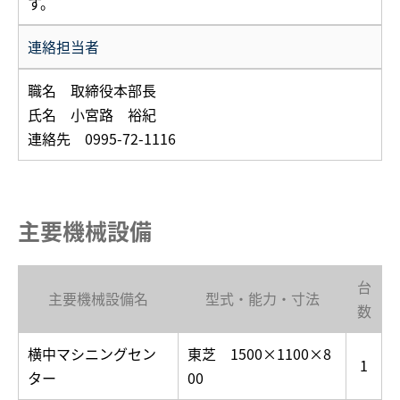
す。
連絡担当者
職名 取締役本部長
氏名 小宮路 裕紀
連絡先 0995-72-1116
主要機械設備
台
主要機械設備名
型式・能力・寸法
数
横中マシニングセン
東芝 1500×1100×8
1
ター
00