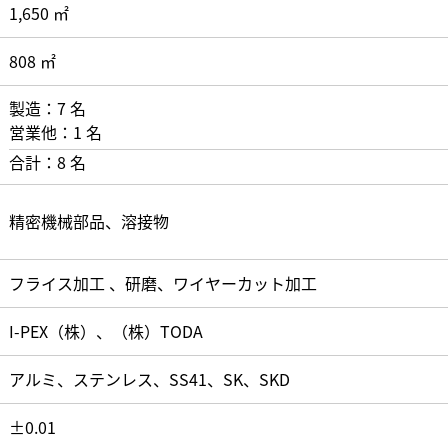
1,650 ㎡
808 ㎡
製造：7 名
営業他：1 名
合計：8 名
精密機械部品、溶接物
フライス加工 、研磨、ワイヤーカット加工
I-PEX（株）、（株）TODA
アルミ、ステンレス、SS41、SK、SKD
±0.01