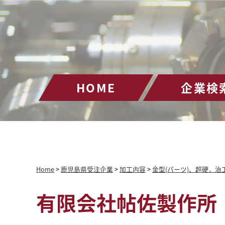
HOME
企業検
Home
>
鹿児島県受注企業
>
加工内容
>
金型(パーツ)、超硬，治
有限会社帖佐製作所