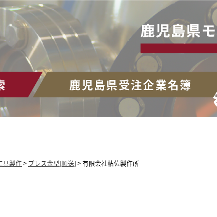
索
鹿児島県受注企業名簿
工具製作
>
プレス金型[順送]
>
有限会社帖佐製作所