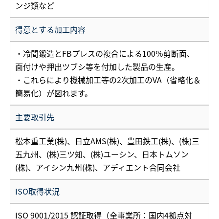
ンジ類など
得意とする加工内容
・冷間鍛造とFBプレスの複合による100％剪断面、
面付けや押出ツブシ等を付加した製品の生産。
・これらにより機械加工等の2次加工のVA（省略化＆
簡易化）が図れます。
主要取引先
松本重工業(株)、日立AMS(株)、豊田鉄工(株)、(株)三
五九州、(株)三ツ知、(株)ユーシン、日本トムソン
(株)、アイシン九州(株)、アディエント合同会社
ISO取得状況
ISO 9001/2015 認証取得（全事業所：国内4拠点対