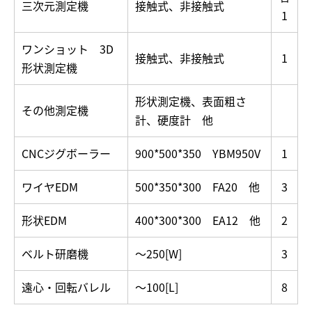
三次元測定機
接触式、非接触式
1
ワンショット 3D
接触式、非接触式
1
形状測定機
形状測定機、表面粗さ
その他測定機
計、硬度計 他
CNCジグボーラー
900*500*350 YBM950V
1
ワイヤEDM
500*350*300 FA20 他
3
形状EDM
400*300*300 EA12 他
2
ベルト研磨機
～250[W]
3
遠心・回転バレル
～100[L]
8