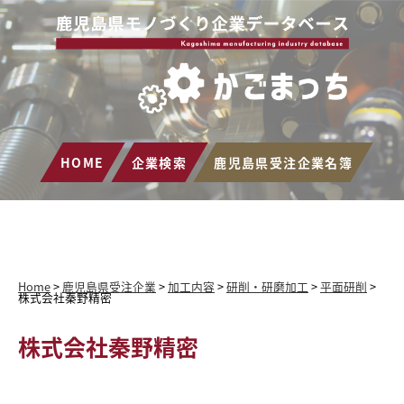
HOME
企業検索
鹿児島県受注企業名簿
Home
>
鹿児島県受注企業
>
加工内容
>
研削・研磨加工
>
平面研削
>
株式会社秦野精密
株式会社秦野精密