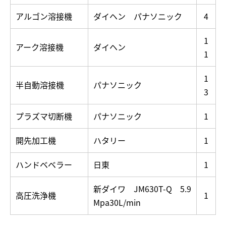
アルゴン溶接機
ダイヘン パナソニック
4
1
アーク溶接機
ダイヘン
1
1
半自動溶接機
パナソニック
3
プラズマ切断機
パナソニック
1
開先加工機
ハタリー
1
ハンドベベラー
日東
1
新ダイワ JM630T-Q 5.9
高圧洗浄機
1
Mpa30L/min