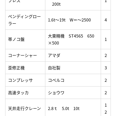
プレス
1
200t
ペンディングロー
1.6t～19t W＝～2500
4
ラー
大東精機 ST4565 650
帯ノコ盤
1
×500
コーナーシャー
アマダ
2
歪修正機
自社製
3
コンプレッサ
コベルコ
2
高速タッカ
ショウワ
2
1
天井走行クレーン
2.8ｔ 5.0t 10t
2