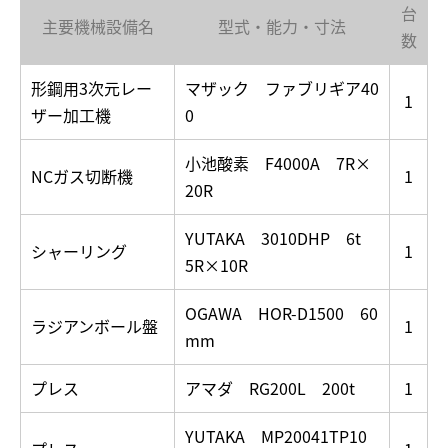
台
主要機械設備名
型式・能力・寸法
数
形鋼用3次元レー
マザック ファブリギア40
1
ザー加工機
0
小池酸素 F4000A 7R×
NCガス切断機
1
20R
YUTAKA 3010DHP 6t
シャーリング
1
5R×10R
OGAWA HOR-D1500 60
ラジアンボール盤
1
mm
プレス
アマダ RG200L 200t
1
YUTAKA MP20041TP10