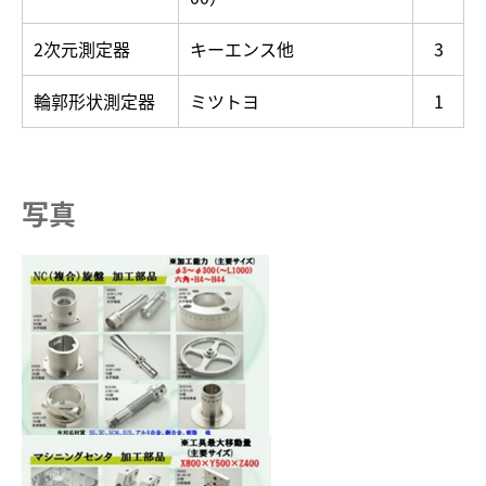
2次元測定器
キーエンス他
3
輪郭形状測定器
ミツトヨ
1
写真