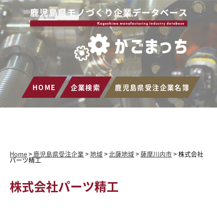
HOME
企業検索
鹿児島県受注企業名簿
Home
>
鹿児島県受注企業
>
地域
>
北薩地域
>
薩摩川内市
>
株式会社
パーツ精工
株式会社パーツ精工