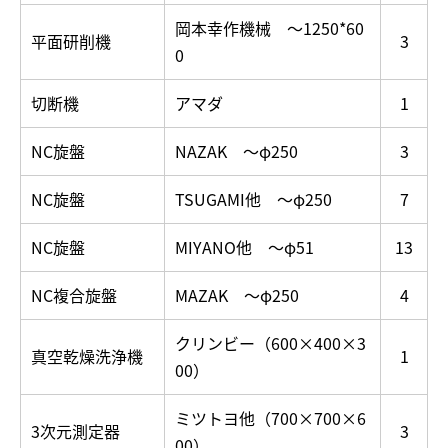
岡本幸作機械 ～1250*60
平面研削機
3
0
切断機
アマダ
1
NC旋盤
NAZAK ～φ250
3
NC旋盤
TSUGAMI他 ～φ250
7
NC旋盤
MIYANO他 ～φ51
13
NC複合旋盤
MAZAK ～φ250
4
クリンビー（600×400×3
真空乾燥洗浄機
1
00）
ミツトヨ他（700×700×6
3次元測定器
3
00）