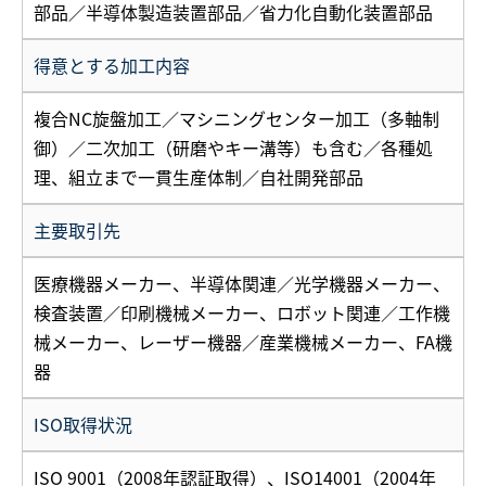
部品／半導体製造装置部品／省力化自動化装置部品
得意とする加工内容
複合NC旋盤加工／マシニングセンター加工（多軸制
御）／二次加工（研磨やキー溝等）も含む／各種処
理、組立まで一貫生産体制／自社開発部品
主要取引先
医療機器メーカー、半導体関連／光学機器メーカー、
検査装置／印刷機械メーカー、ロボット関連／工作機
械メーカー、レーザー機器／産業機械メーカー、FA機
器
ISO取得状況
ISO 9001（2008年認証取得）、ISO14001（2004年