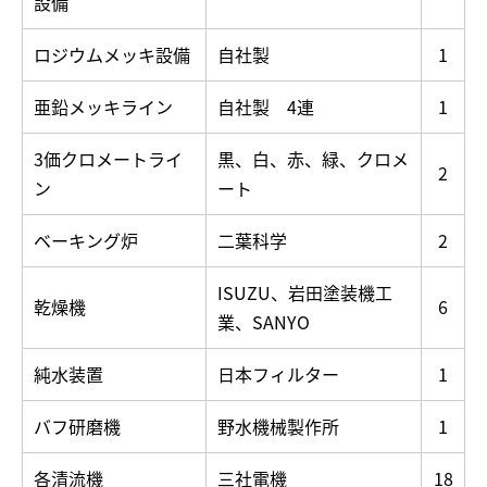
設備
ロジウムメッキ設備
自社製
1
亜鉛メッキライン
自社製 4連
1
3価クロメートライ
黒、白、赤、緑、クロメ
2
ン
ート
ベーキング炉
二葉科学
2
ISUZU、岩田塗装機工
乾燥機
6
業、SANYO
純水装置
日本フィルター
1
バフ研磨機
野水機械製作所
1
各清流機
三社電機
18