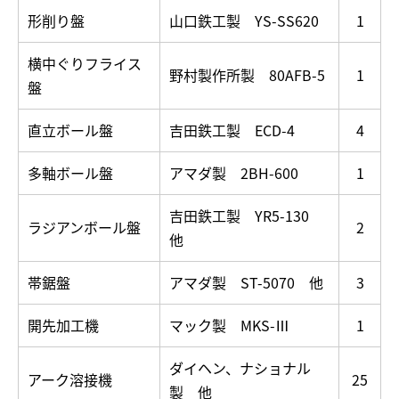
形削り盤
山口鉄工製 YS-SS620
1
横中ぐりフライス
野村製作所製 80AFB-5
1
盤
直立ボール盤
吉田鉄工製 ECD-4
4
多軸ボール盤
アマダ製 2BH-600
1
吉田鉄工製 YR5-130
ラジアンボール盤
2
他
帯鋸盤
アマダ製 ST-5070 他
3
開先加工機
マック製 MKS-Ⅲ
1
ダイヘン、ナショナル
アーク溶接機
25
製 他