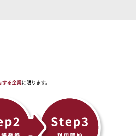
有する企業
に限ります。