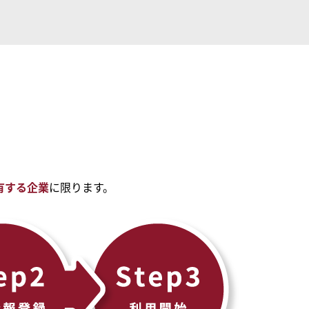
有する企業
に限ります。